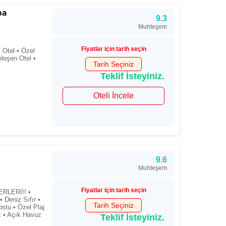
pa
9.3
Muhteşem
Fiyatlar için tarih seçin
m Otel • Özel
nleşen Otel •
Tarih Seçiniz
Teklif İsteyiniz.
Oteli İncele
9.6
Muhteşem
Fiyatlar için tarih seçin
RLERİ!! •
Deniz Sıfır •
Tarih Seçiniz
stu • Özel Plaj
z • Açık Havuz
Teklif İsteyiniz.