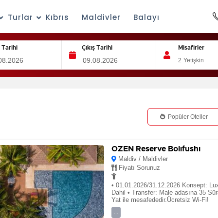
Turlar
Kıbrıs
Maldivler
Balayı
ş Tarihi
Çıkış Tarihi
Misafirler
2
Yetişkin
Popüler Oteller
OZEN Reserve Bolıfushı
Maldiv / Maldivler
Fiyatı Sorunuz
• 01.01.2026/31.12.2026 Konsept: Lu
Dahil • Transfer: Male adasına 35 Sü
Yat ile mesafededir.Ücretsiz Wi-Fi!
...