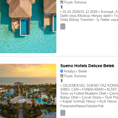
Fiyatı Sorunuz
• 01.01.2026/31.12.2026 • Konsept: A
Dahil veya Alkolsüz Herşey dahil • Tr
Gidiş-Dönüş Transferi - İç Hatlar vey
...
Sueno Hotels Deluxe Belek
Antalya / Belek
Fiyatı Sorunuz
• GELENEKSEL SUENO YAZ KONSE
SİBEL CAN • FUNDA ARAR • ALTAY • 
Tenis ve Futbol Akademi Oteli • Çevr
Balayı Oteli • Çocuk Dostu • Özel Pl
• Kapalı Isıtmalı Havuz • Açık Havuz
ParametreHatasiYetiskinYok
...