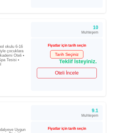
10
Muhteşem
Fiyatlar için tarih seçin
l okulu 6-16
iyle çocuklara
Tarih Seçiniz
Akademi Oteli •
pa Tesisi •
Teklif İsteyiniz.
l
Oteli İncele
9.1
Muhteşem
Fiyatlar için tarih seçin
ndalyeye Uygun