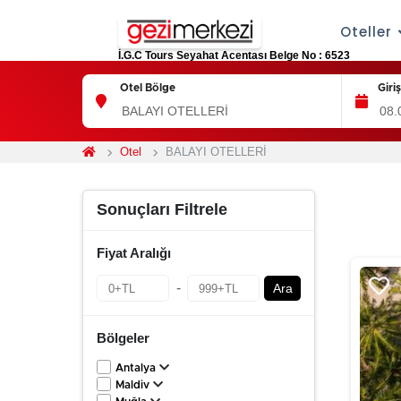
Oteller
İ.G.C Tours Seyahat Acentası Belge No : 6523
Otel Bölge
Giri
Otel
BALAYI OTELLERİ
Sonuçları Filtrele
Fiyat Aralığı
-
Ara
Bölgeler
Antalya
Maldiv