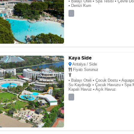
• Balayı Oteli • Spa Tesisi • Çevre D
• Denizi Kum
...
Kaya Side
Antalya / Side
Fiyatı Sorunuz
• Balayı Oteli • Çocuk Dostu • Aquapa
Su Kaydırağı • Çocuk Havuzu • Spa M
Kapalı Havuz • Açık Havuz
...