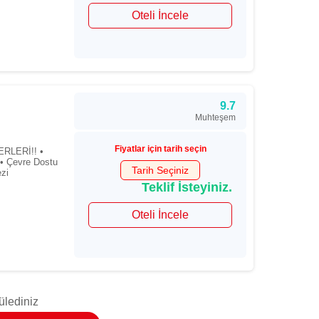
Oteli İncele
9.7
Muhteşem
Fiyatlar için tarih seçin
RLERİ!! •
 Çevre Dostu
Tarih Seçiniz
ezi
Teklif İsteyiniz.
Oteli İncele
ülediniz