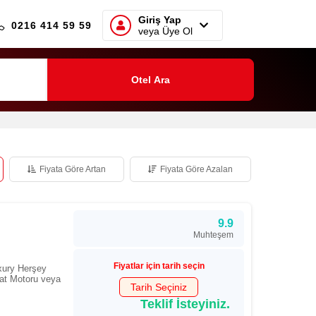
Giriş Yap
0216 414 59 59
veya Üye Ol
Otel Ara
Fiyata Göre Artan
Fiyata Göre Azalan
9.9
Muhteşem
Fiyatlar için tarih seçin
xury Herşey
rat Motoru veya
Tarih Seçiniz
Teklif İsteyiniz.