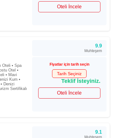
Oteli İncele
9.9
Muhteşem
Fiyatlar için tarih seçin
 Oteli • Spa
ostu Otel •
Tarih Seçiniz
eli • Mavi
enizi Kum •
Teklif İsteyiniz.
 • Denizi
rizm Sertifikalı
Oteli İncele
9.1
Muhteşem