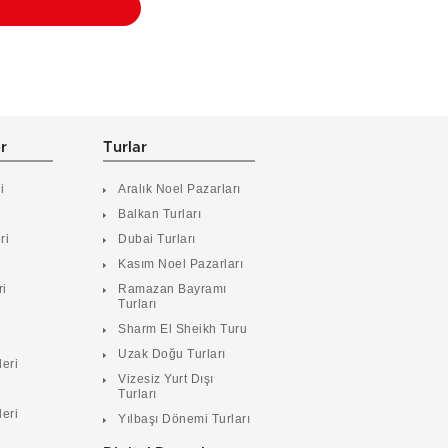
er
Turlar
i
Aralık Noel Pazarları
Balkan Turları
ri
Dubai Turları
Kasım Noel Pazarları
ri
Ramazan Bayramı
Turları
i
Sharm El Sheikh Turu
Uzak Doğu Turları
leri
Vizesiz Yurt Dışı
Turları
leri
Yılbaşı Dönemi Turları