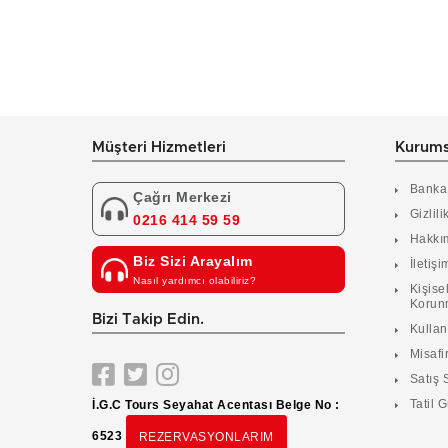
Müşteri Hizmetleri
Kurums
Banka
Çağrı Merkezi
Gizlili
0216 414 59 59
Hakkı
Biz Sizi Arayalım
İletişi
Nasıl yardımcı olabiliriz?
Kişisel
Korun
Bizi Takip Edin.
Kulla
Misafir
Satış 
Tatil G
İ.G.C Tours Seyahat Acentası Belge No :
6523
REZERVASYONLARIM