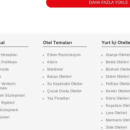
DAHA FAZLA YÜKLE
al
Otel Temaları
Yurt İçi Otell
 Hesapları
Erken Rezervasyon
Alanya Oteller
k Politikası
Kıbrıs
Belek Otelleri
mızda
Maldivler
Bodrum Otelle
m
Balayı Otelleri
Didim Otelleri
 Verilerin
Su Kaydıraklı Oteller
Fethiye Otelle
ması
Çocuk Dostu Oteller
Kemer Oteller
nım Sözleşmesi
Yaz Fırsatları
Kıbrıs Otelleri
 İlişkileri
Kuşadası Otel
Sözleşmesi
Lara Otelleri
ünleri
Marmaris Otel
Side Otelleri