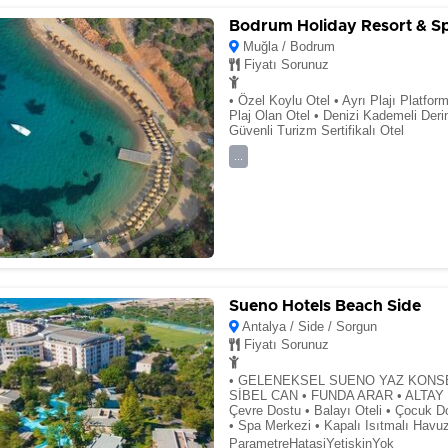
Bodrum Holiday Resort & S
Muğla / Bodrum
Fiyatı Sorunuz
• Özel Koylu Otel • Ayrı Plajı Platfor
Plaj Olan Otel • Denizi Kademeli Deri
Güvenli Turizm Sertifikalı Otel
...
Sueno Hotels Beach Side
Antalya / Side / Sorgun
Fiyatı Sorunuz
• GELENEKSEL SUENO YAZ KONSE
SİBEL CAN • FUNDA ARAR • ALTAY • 
Çevre Dostu • Balayı Oteli • Çocuk Do
• Spa Merkezi • Kapalı Isıtmalı Havu
ParametreHatasiYetiskinYok