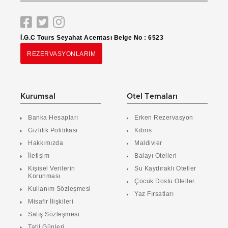
İ.G.C Tours Seyahat Acentası Belge No : 6523
REZERVASYONLARIM
Kurumsal
Otel Temaları
Banka Hesapları
Erken Rezervasyon
Gizlilik Politikası
Kıbrıs
Hakkımızda
Maldivler
İletişim
Balayı Otelleri
Kişisel Verilerin
Su Kaydıraklı Oteller
Korunması
Çocuk Dostu Oteller
Kullanım Sözleşmesi
Yaz Fırsatları
Misafir İlişkileri
Satış Sözleşmesi
Tatil Günleri