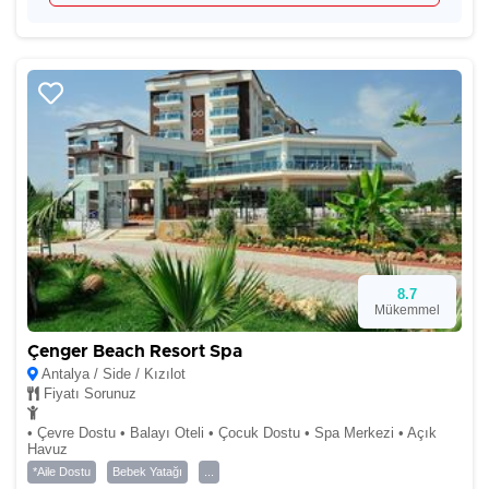
8.7
Mükemmel
Çenger Beach Resort Spa
Antalya / Side / Kızılot
Fiyatı Sorunuz
• Çevre Dostu • Balayı Oteli • Çocuk Dostu • Spa Merkezi • Açık
Havuz
*Aile Dostu
Bebek Yatağı
...