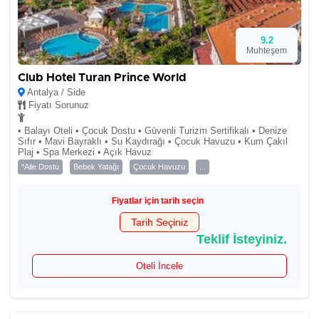
9.2
Muhteşem
Club Hotel Turan Prince World
Antalya / Side
Fiyatı Sorunuz
• Balayı Oteli • Çocuk Dostu • Güvenli Turizm Sertifikalı • Denize
Sıfır • Mavi Bayraklı • Su Kaydırağı • Çocuk Havuzu • Kum Çakıl
Plaj • Spa Merkezi • Açık Havuz
*Aile Dostu
Bebek Yatağı
Çocuk Havuzu
...
Fiyatlar için tarih seçin
Tarih Seçiniz
Teklif İsteyiniz.
Oteli İncele