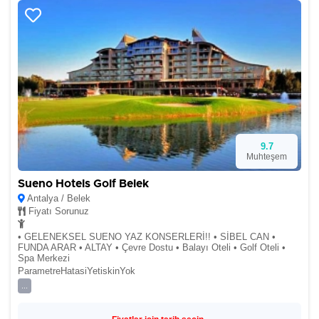
9.7
Muhteşem
Sueno Hotels Golf Belek
Antalya / Belek
Fiyatı Sorunuz
• GELENEKSEL SUENO YAZ KONSERLERİ!! • SİBEL CAN •
FUNDA ARAR • ALTAY • Çevre Dostu • Balayı Oteli • Golf Oteli •
Spa Merkezi
ParametreHatasiYetiskinYok
...