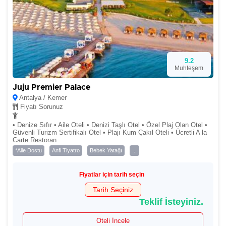
9.2
Muhteşem
Juju Premier Palace
Antalya / Kemer
Fiyatı Sorunuz
• Denize Sıfır • Aile Oteli • Denizi Taşlı Otel • Özel Plaj Olan Otel •
Güvenli Turizm Sertifikalı Otel • Plajı Kum Çakıl Oteli • Ücretli A la
Carte Restoran
*Aile Dostu
Anfi Tiyatro
Bebek Yatağı
...
Fiyatlar için tarih seçin
Tarih Seçiniz
Teklif İsteyiniz.
Oteli İncele