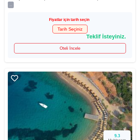
...
Fiyatlar için tarih seçin
Tarih Seçiniz
Teklif İsteyiniz.
Oteli İncele
9.3