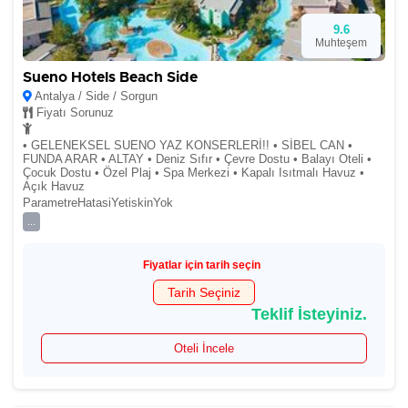
9.6
Muhteşem
Sueno Hotels Beach Side
Antalya / Side / Sorgun
Fiyatı Sorunuz
• GELENEKSEL SUENO YAZ KONSERLERİ!! • SİBEL CAN •
FUNDA ARAR • ALTAY • Deniz Sıfır • Çevre Dostu • Balayı Oteli •
Çocuk Dostu • Özel Plaj • Spa Merkezi • Kapalı Isıtmalı Havuz •
Açık Havuz
ParametreHatasiYetiskinYok
...
Fiyatlar için tarih seçin
Tarih Seçiniz
Teklif İsteyiniz.
Oteli İncele