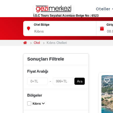
Oteller
İ.G.C Tours Seyahat Acentası Belge No : 6523
Otel Bölge
Giri
Otel
Kıbrıs Otelleri
Sonuçları Filtrele
Fiyat Aralığı
-
Ara
Bölgeler
Kıbrıs