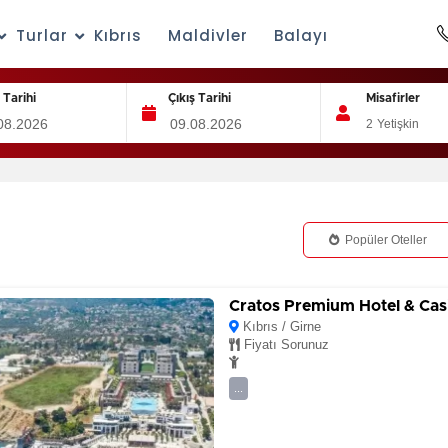
Turlar
Kıbrıs
Maldivler
Balayı
ş Tarihi
Çıkış Tarihi
Misafirler
2
Yetişkin
Popüler Oteller
Cratos Premium Hotel & Cas
Kıbrıs / Girne
Fiyatı Sorunuz
...