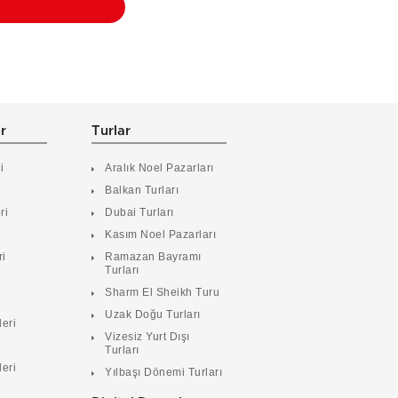
er
Turlar
i
Aralık Noel Pazarları
Balkan Turları
ri
Dubai Turları
Kasım Noel Pazarları
ri
Ramazan Bayramı
Turları
i
Sharm El Sheikh Turu
Uzak Doğu Turları
leri
Vizesiz Yurt Dışı
Turları
leri
Yılbaşı Dönemi Turları