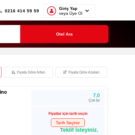
Giriş Yap
0216 414 59 59
veya Üye Ol
Otel Ara
Fiyata Göre Artan
Fiyata Göre Azalan
ino
7.0
Çok İyi
Fiyatlar için tarih seçin
Tarih Seçiniz
Teklif İsteyiniz.