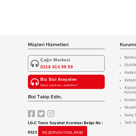
Müşteri Hizmetleri
Kurums
Banka
Çağrı Merkezi
Gizlili
0216 414 59 59
Hakkı
Biz Sizi Arayalım
İletişi
Nasıl yardımcı olabiliriz?
Kişisel
Korun
Bizi Takip Edin.
Kulla
Misafir
Satış 
Tatil G
İ.G.C Tours Seyahat Acentası Belge No :
6523
REZERVASYONLARIM