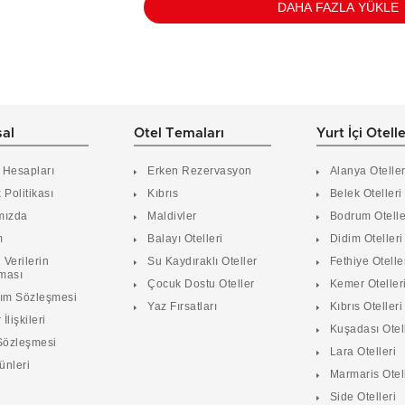
DAHA FAZLA YÜKLE
al
Otel Temaları
Yurt İçi Otell
 Hesapları
Erken Rezervasyon
Alanya Oteller
k Politikası
Kıbrıs
Belek Otelleri
mızda
Maldivler
Bodrum Otelle
m
Balayı Otelleri
Didim Otelleri
 Verilerin
Su Kaydıraklı Oteller
Fethiye Otelle
ması
Çocuk Dostu Oteller
Kemer Oteller
nım Sözleşmesi
Yaz Fırsatları
Kıbrıs Otelleri
 İlişkileri
Kuşadası Otel
Sözleşmesi
Lara Otelleri
ünleri
Marmaris Otel
Side Otelleri