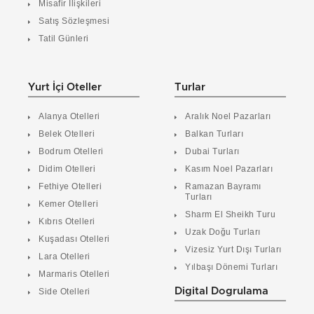
Misafir İlişkileri
Satış Sözleşmesi
Tatil Günleri
Yurt İçi Oteller
Turlar
Alanya Otelleri
Aralık Noel Pazarları
Belek Otelleri
Balkan Turları
Bodrum Otelleri
Dubai Turları
Didim Otelleri
Kasım Noel Pazarları
Fethiye Otelleri
Ramazan Bayramı
Turları
Kemer Otelleri
Sharm El Sheikh Turu
Kıbrıs Otelleri
Uzak Doğu Turları
Kuşadası Otelleri
Vizesiz Yurt Dışı Turları
Lara Otelleri
Yılbaşı Dönemi Turları
Marmaris Otelleri
Digital Dogrulama
Side Otelleri