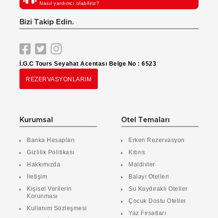
Nasıl yardımcı olabiliriz?
Bizi Takip Edin.
İ.G.C Tours Seyahat Acentası Belge No : 6523
REZERVASYONLARIM
Kurumsal
Otel Temaları
Banka Hesapları
Erken Rezervasyon
Gizlilik Politikası
Kıbrıs
Hakkımızda
Maldivler
İletişim
Balayı Otelleri
Kişisel Verilerin
Su Kaydıraklı Oteller
Korunması
Çocuk Dostu Oteller
Kullanım Sözleşmesi
Yaz Fırsatları