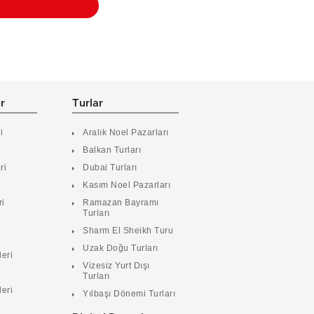
er
Turlar
i
Aralık Noel Pazarları
Balkan Turları
ri
Dubai Turları
Kasım Noel Pazarları
ri
Ramazan Bayramı
Turları
i
Sharm El Sheikh Turu
Uzak Doğu Turları
leri
Vizesiz Yurt Dışı
Turları
leri
Yılbaşı Dönemi Turları