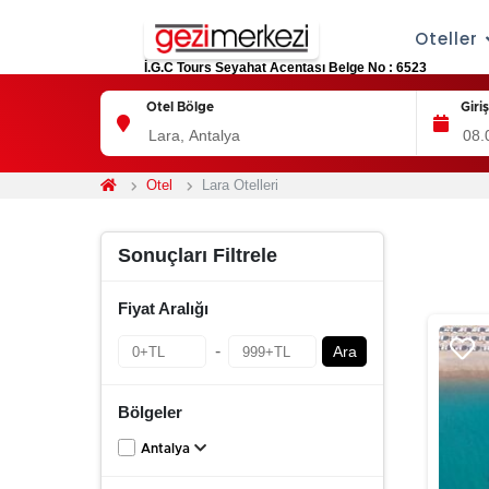
Oteller
İ.G.C Tours Seyahat Acentası Belge No : 6523
Otel Bölge
Giri
Otel
Lara Otelleri
Sonuçları Filtrele
Fiyat Aralığı
-
Ara
Bölgeler
Antalya