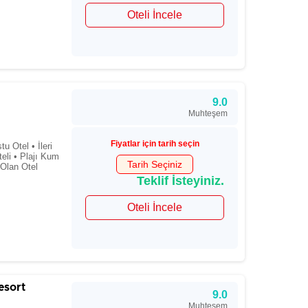
Oteli İncele
9.0
Muhteşem
Fiyatlar için tarih seçin
u Otel • İleri
teli • Plajı Kum
Tarih Seçiniz
 Olan Otel
Teklif İsteyiniz.
Oteli İncele
esort
9.0
Muhteşem