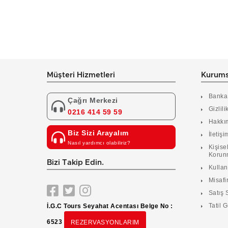
Müşteri Hizmetleri
Kurums
Banka
Çağrı Merkezi
Gizlili
0216 414 59 59
Hakkı
Biz Sizi Arayalım
İletişi
Nasıl yardımcı olabiliriz?
Kişisel
Korun
Bizi Takip Edin.
Kulla
Misafir
Satış 
Tatil G
İ.G.C Tours Seyahat Acentası Belge No :
6523
REZERVASYONLARIM