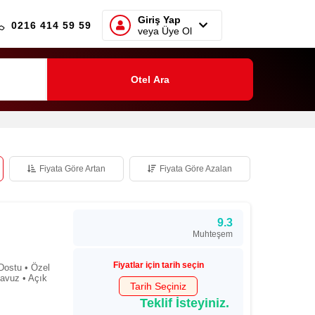
Giriş Yap
0216 414 59 59
veya Üye Ol
Otel Ara
Fiyata Göre Artan
Fiyata Göre Azalan
9.3
Muhteşem
Fiyatlar için tarih seçin
Dostu • Özel
Havuz • Açık
Tarih Seçiniz
Teklif İsteyiniz.