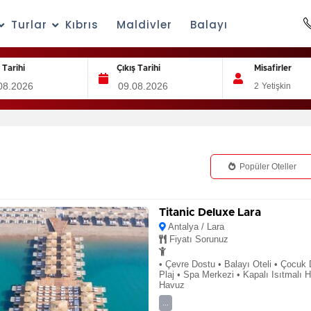
Turlar
Kıbrıs
Maldivler
Balayı
ş Tarihi
Çıkış Tarihi
Misafirler
2
Yetişkin
Popüler Oteller
Titanic Deluxe Lara
Antalya / Lara
Fiyatı Sorunuz
• Çevre Dostu • Balayı Oteli • Çocuk 
Plaj • Spa Merkezi • Kapalı Isıtmalı 
Havuz
...