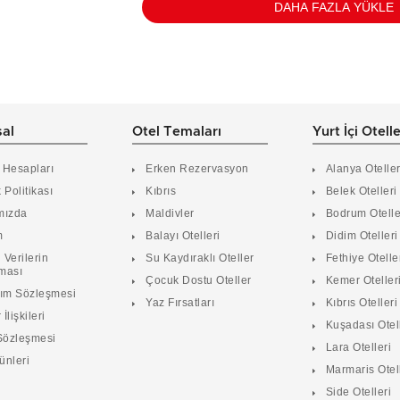
DAHA FAZLA YÜKLE
al
Otel Temaları
Yurt İçi Otell
 Hesapları
Erken Rezervasyon
Alanya Oteller
k Politikası
Kıbrıs
Belek Otelleri
mızda
Maldivler
Bodrum Otelle
m
Balayı Otelleri
Didim Otelleri
 Verilerin
Su Kaydıraklı Oteller
Fethiye Otelle
ması
Çocuk Dostu Oteller
Kemer Oteller
nım Sözleşmesi
Yaz Fırsatları
Kıbrıs Otelleri
 İlişkileri
Kuşadası Otel
Sözleşmesi
Lara Otelleri
ünleri
Marmaris Otel
Side Otelleri